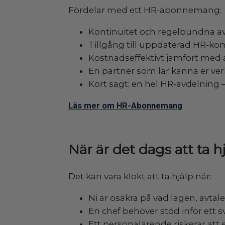
Fördelar med ett HR-abonnemang:
Kontinuitet och regelbundna 
Tillgång till uppdaterad HR-ko
Kostnadseffektivt jämfört med
En partner som lär känna er ve
Kort sagt; en hel HR-avdelning –
Läs mer om HR-Abonnemang
När är det dags att ta h
Det kan vara klokt att ta hjälp när:
Ni är osäkra på vad lagen, avtale
En chef behöver stöd inför ett s
Ett personalärende riskerar att 