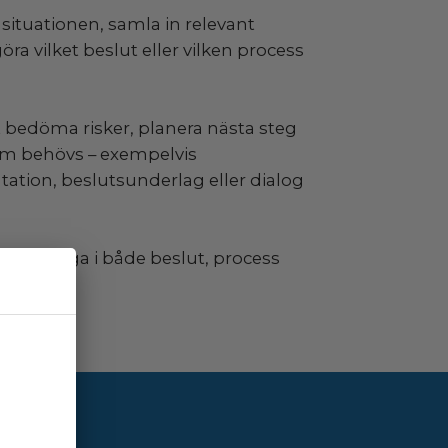
rstå situationen, samla in relevant
ra vilket beslut eller vilken process
tt bedöma risker, planera nästa steg
om behövs – exempelvis
tion, beslutsunderlag eller dialog
a er trygga i både beslut, process