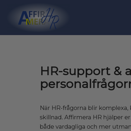
HR-support & ar
personalfrågor
När HR-frågorna blir komplexa, k
skillnad. Affirmera HR hjälper e
både vardagliga och mer utman