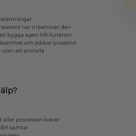
avstämningar
mpetens när ni behöver den
 att bygga egen HR-funktion
rksamhet och jobbar proaktivt
 utan att anställa
jälp?
t eller processen kräver
vårt samtal
eskalera