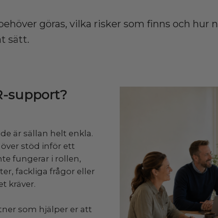
behöver göras, vilka risker som finns och hur n
t sätt.
R-support?
e är sällan helt enkla.
ver stöd inför ett
e fungerar i rollen,
r, fackliga frågor eller
t kräver.
tner som hjälper er att