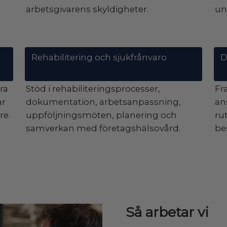
arbetsgivarens skyldigheter.
un
Rehabilitering och sjukfrånvaro
D
åra
Stöd i rehabiliteringsprocesser,
Fr
ar
dokumentation, arbetsanpassning,
an
re.
uppföljningsmöten, planering och
ru
samverkan med företagshälsovård.
be
Så arbetar vi