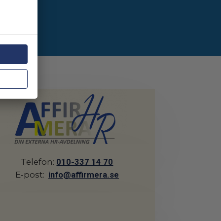
Telefon:
010-337 14 70
E-post:
info@affirmera.se