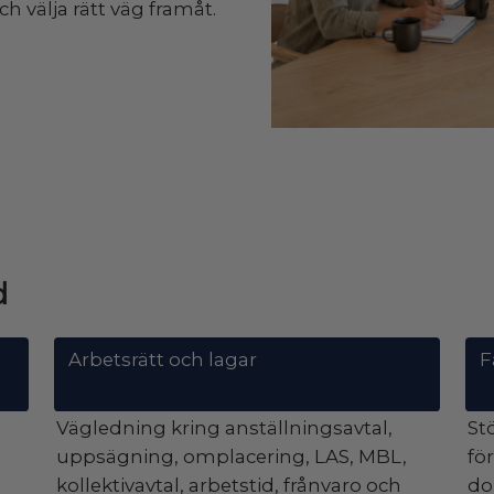
h välja rätt väg framåt.
d
Arbetsrätt och lagar
F
Vägledning kring anställningsavtal,
St
,
uppsägning, omplacering, LAS, MBL,
fö
kollektivavtal, arbetstid, frånvaro och
do