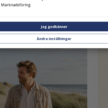
Vi guidar er igenom.
Marknadsföring
Boka ett kostnadsfritt möte →
Jag godkänner
Ändra inställningar