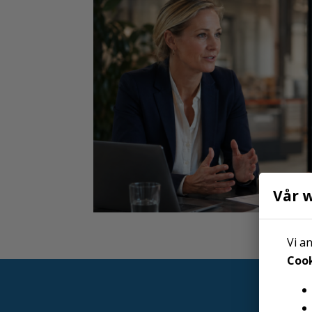
Vår 
Vi a
Cook