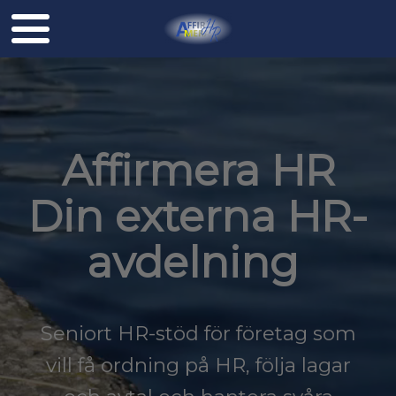
Affirmera HR
​​​​​​​Din externa HR-
avdelning
Seniort HR-stöd för företag som
vill få ordning på HR, följa lagar