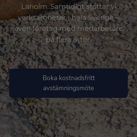
Laholm. Samtidigt stöttar vi
verksamheter i hela Sverige –
även företag med medarbetare
på flera orter.
Boka kostnadsfritt
avstämningsmöte