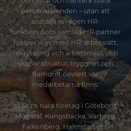
och avtal och hantera svåra
personalärenden – utan att
anställa en egen HR-
funktion. Som samlad HR-partner
hjälper vi er med HR, arbetsrätt,
rekrytering och arbetsmiljö, och
skapar struktur, trygghet och
framdrift oavsett var
medarbetarna finns.
​​​​​​​Vi finns nära företag i Göteborg,
Mölndal, Kungsbacka, Varberg,
Falkenberg, Halmstad och