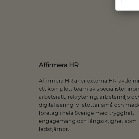
Affirmera HR
Affirmera HR är er externa HR-avdeln
ett komplett team av specialister ino
arbetsrätt, rekrytering, arbetsmiljö oc
digitalisering. Vi stöttar små och med
företag i hela Sverige med trygghet,
engagemang och långsiktighet som
ledstjärnor.