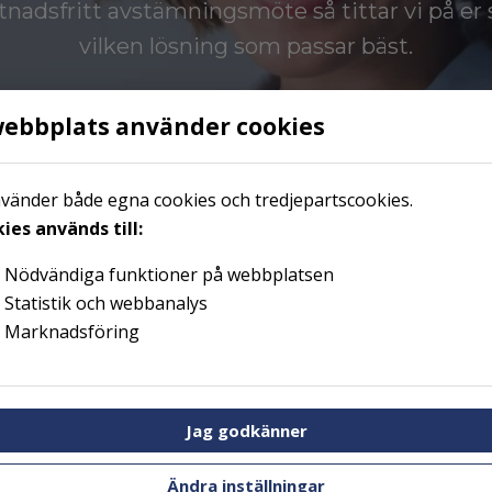
tnadsfritt avstämningsmöte så tittar vi på er 
vilken lösning som passar bäst.
webbplats använder cookies
Boka kostnadsfritt möte →
nvänder både egna cookies och tredjepartscookies.
ies används till:
Nödvändiga funktioner på webbplatsen
Statistik och webbanalys
Marknadsföring
Jag godkänner
Ändra inställningar