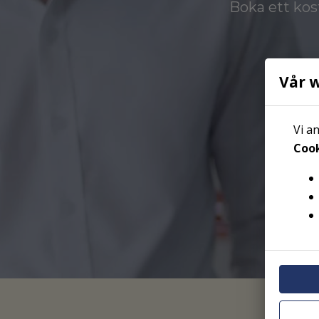
Boka ett kos
Vår 
Vi a
Cook