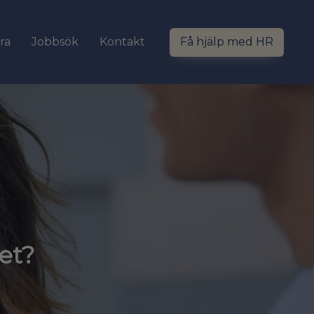
ra
Jobbsök
Kontakt
Få hjälp med HR
tet?