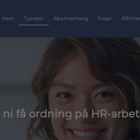
Hem
Tjänster
Abonnemang
Priser
Affirme
l ni få ordning på HR-arbe