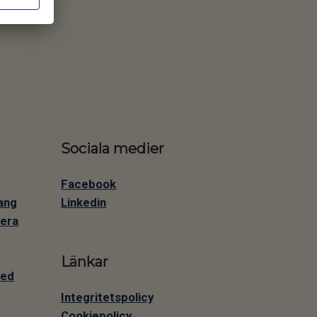
Sociala medier
Facebook
Linkedin
ang
mera
Länkar
med
Integritetspolicy
Cookiepolicy