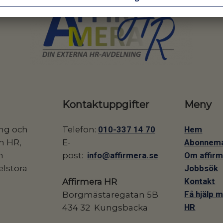
Kontaktuppgifter
Meny
ing och
Telefon:
010-337 14 70
Hem
m HR,
E-
Abonnem
h
post:
info@affirmera.se
Om affir
elstora
​​​​​​​Jobbsök
Kontakt
Affirmera HR
Få hjälp 
Borgmästaregatan 5B
HR
434 32 Kungsbacka